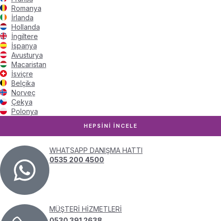
Romanya
İrlanda
Hollanda
İngiltere
İspanya
Avusturya
Macaristan
İsviçre
Belçika
Norveç
Çekya
Polonya
HEPSİNİ İNCELE
WHATSAPP DANIŞMA HATTI
0535 200 4500
MÜŞTERİ HİZMETLERİ
0530 391 2638