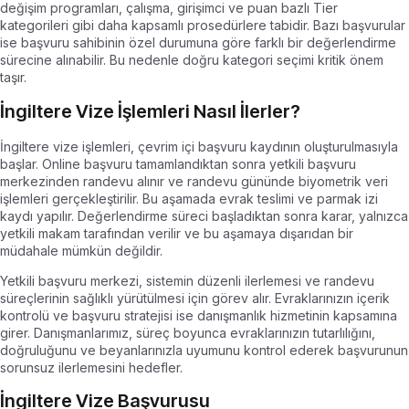
değişim programları, çalışma, girişimci ve puan bazlı Tier
kategorileri gibi daha kapsamlı prosedürlere tabidir. Bazı başvurular
ise başvuru sahibinin özel durumuna göre farklı bir değerlendirme
sürecine alınabilir. Bu nedenle doğru kategori seçimi kritik önem
taşır.
İngiltere Vize İşlemleri Nasıl İlerler?
İngiltere vize işlemleri, çevrim içi başvuru kaydının oluşturulmasıyla
başlar. Online başvuru tamamlandıktan sonra yetkili başvuru
merkezinden randevu alınır ve randevu gününde biyometrik veri
işlemleri gerçekleştirilir. Bu aşamada evrak teslimi ve parmak izi
kaydı yapılır. Değerlendirme süreci başladıktan sonra karar, yalnızca
yetkili makam tarafından verilir ve bu aşamaya dışarıdan bir
müdahale mümkün değildir.
Yetkili başvuru merkezi, sistemin düzenli ilerlemesi ve randevu
süreçlerinin sağlıklı yürütülmesi için görev alır. Evraklarınızın içerik
kontrolü ve başvuru stratejisi ise danışmanlık hizmetinin kapsamına
girer. Danışmanlarımız, süreç boyunca evraklarınızın tutarlılığını,
doğruluğunu ve beyanlarınızla uyumunu kontrol ederek başvurunun
sorunsuz ilerlemesini hedefler.
İngiltere Vize Başvurusu