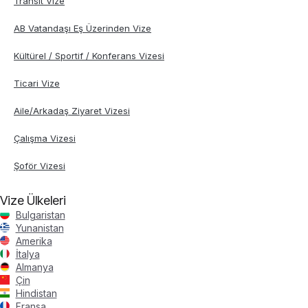
Transit Vize
AB Vatandaşı Eş Üzerinden Vize
Kültürel / Sportif / Konferans Vizesi
Ticari Vize
Aile/Arkadaş Ziyaret Vizesi
Çalışma Vizesi
Şoför Vizesi
Vize Ülkeleri
Bulgaristan
Yunanistan
Amerika
İtalya
Almanya
Çin
Hindistan
Fransa