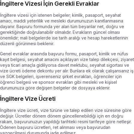
İngiltere Vizesi İçin Gerekli Evraklar
İngiltere vizesi için istenen belgeler; kimlik, pasaport, seyahat
amacı, maddi yeterlilik ve mesleki durumunuzun kanıtlanmasına
dayanır. Başvuru formunda yer alan tüm beyanlar net, doğru ve
gerektiğinde doğrulanabilir olmalıdır. Evrakların güncel olması
önemlidir; mali belgelerde ise tarih aralığı ve hesap hareketlerinin
düzenli görünmesi beklenir.
Genel evraklar arasında başvuru formu, pasaport, kimlik ve nüfus
kayıt belgesi, seyahat amacını açıklayan vize talep dilekçesi, ziyaret
veya ticari amaçla gidiliyorsa davet mektubu, seyahat sigortası ve
vize ücreti ödeme dekontu yer alır. Bunlara ek olarak çalışansanız iş
ve SGK belgeleri, işverenseniz şirket evrakları, öğrenciler için
öğrenci belgesi ve sponsor evrakları gibi mesleki ve kişisel
durumunuza göre değişen belgeler de dosyaya eklenir.
İngiltere Vize Ücreti
İngiltere vize ücreti, vize türüne ve talep edilen vize süresine göre
değişir. Ücretler dönem dönem güncellenebildiği için en doğru
rakam, başvurunuzun yapıldığı tarihteki resmi tarifeye göre netleşir.
Ödenen başvuru ücretleri, ret alınması veya başvurudan
vazgeçilmesi durumunda iade edilmez.