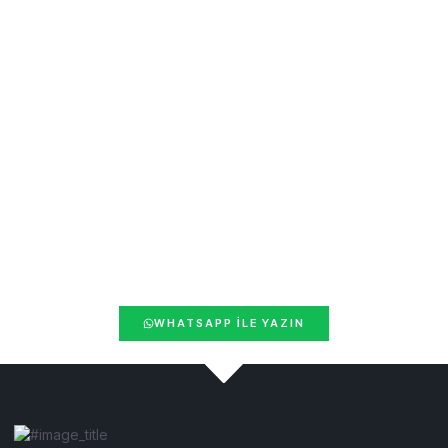
Vize olanaklarınızı keşfedin: Şimdi ücretsiz
danışmanlık hizmeti alın.
WHATSAPP İLE YAZIN