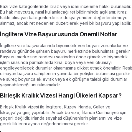
Bazı vize kategorilerinde itiraz veya idari inceleme hakkı bulunabilir.
Bu hak mevcutsa, nasıl kullanılacağı ret bildiriminde açıklanır. İtiraz
hakkı olmayan kategorilerde ise dosya yeniden değerlendirmeye
alınmaz; ancak ret nedenleri düzeltilerek yeni bir başvuru yapılabilir.
İngiltere Vize Başvurusunda Önemli Notlar
İngiltere vize başvurularında biyometrik veri beyanı zorunludur ve
randevu gününde şahsen başvuru merkezinde bulunulması gerekir.
Başvuru merkezine randevu saatinden önce gitmek ve biyometrik
işlem sırasında parmaklarda kına, boya veya veri okumayı
engelleyebilecek durumlar olmamasına dikkat etmek önemlidir. Reşit
olmayan başvuru sahiplerinin yanında bir yetişkin bulunması gerekir
ve süreç boyunca ek evrak veya ek görüşme talebi gibi durumlar
yaşanabileceği unutulmamalıdır.
Birleşik Krallık Vizesi Hangi Ülkeleri Kapsar?
Birleşik Krallık vizesi ile İngiltere, Kuzey İrlanda, Galler ve
İskoçya’ya giriş yapılabilir. Ancak bu vize, İrlanda Cumhuriyeti için
geçerli değildir. İrlanda seyahati düşünenlerin planlarını ve vize
gerekliliklerini ayrıca değerlendirmesi gerekir.