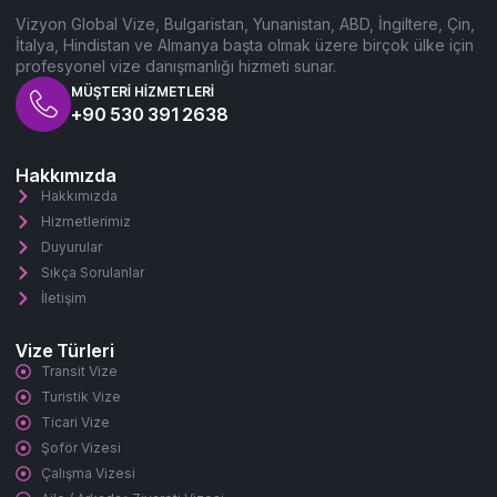
Vizyon Global Vize, Bulgaristan, Yunanistan, ABD, İngiltere, Çin,
İtalya, Hindistan ve Almanya başta olmak üzere birçok ülke için
profesyonel vize danışmanlığı hizmeti sunar.
MÜŞTERI HIZMETLERI
+90 530 391 2638
Hakkımızda
Hakkımızda
Hizmetlerimiz
Duyurular
Sıkça Sorulanlar
İletişim
Vize Türleri
Transit Vize
Turistik Vize
Ticari Vize
Şoför Vizesi
Çalışma Vizesi