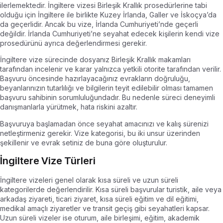
ilerlemektedir. İngiltere vizesi Birleşik Krallık prosedürlerine tabi
olduğu için İngiltere ile birlikte Kuzey İrlanda, Galler ve İskoçya’da
da geçerlidir. Ancak bu vize, İrlanda Cumhuriyeti’nde geçerli
değildir. İrlanda Cumhuriyeti’ne seyahat edecek kişilerin kendi vize
prosedürünü ayrıca değerlendirmesi gerekir.
İngiltere vize sürecinde dosyanız Birleşik Krallık makamları
tarafından incelenir ve karar yalnızca yetkili otorite tarafından verilir.
Başvuru öncesinde hazırlayacağınız evrakların doğruluğu,
beyanlarınızın tutarlılığı ve bilgilerin teyit edilebilir olması tamamen
başvuru sahibinin sorumluluğundadır. Bu nedenle süreci deneyimli
danışmanlarla yürütmek, hata riskini azaltır.
Başvuruya başlamadan önce seyahat amacınızı ve kalış sürenizi
netleştirmeniz gerekir. Vize kategorisi, bu iki unsur üzerinden
şekillenir ve evrak setiniz de buna göre oluşturulur.
İngiltere Vize Türleri
İngiltere vizeleri genel olarak kısa süreli ve uzun süreli
kategorilerde değerlendirilir. Kısa süreli başvurular turistik, aile veya
arkadaş ziyareti, ticari ziyaret, kısa süreli eğitim ve dil eğitimi,
medikal amaçlı ziyaretler ve transit geçiş gibi seyahatleri kapsar.
Uzun süreli vizeler ise oturum, aile birleşimi, eğitim, akademik